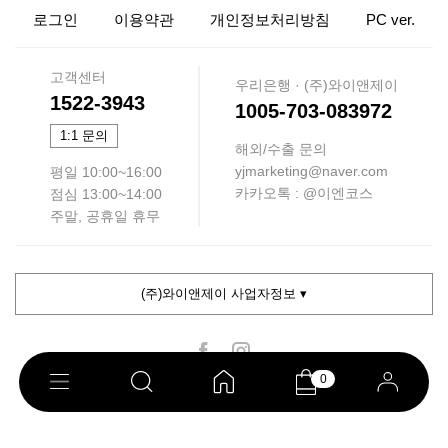
로그인
이용약관
개인정보처리방침
PC ver.
고객센터
우리은행 · (주)와이앤제이
1522-3943
1005-703-083972
1:1 문의
해외/수출 문의
yjmarketing@naver.com
평일 10:00~16:00
카카오톡 : @이엔코스
점심 13:00~14:00
주말, 공휴일 휴무
(주)와이앤제이 사업자정보 ▾
0
COPYRIGHT ⓒ 이엔코스. ALL RIGHTS RESERVED