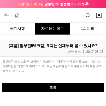
국민1등 미백크림
알부틴5% 증정받으러 가기 🎁
🔔 친구하고
3천원 쿠폰
받으세요
0
공지사항
자주묻는질문
1:1 문의
[제품] 알부틴5%크림, 효과는 언제부터 볼 수 있나요?
이엔코스
|
2017-08-23
알부틴
5%
크림 고농축 고함량 미백크림이기 때문에 빠른 효과를 보실 수 있지만
피부타입별 개인차에 따라 적어도
3
주는 매일매일 발라주셔야 보다 더 빠른 효과
를 보실 수 있어요
.
목록