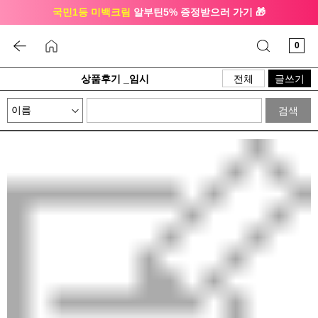
국민1등 미백크림
알부틴5% 증정받으러 가기 🎁
🔔 친구하고
3천원 쿠폰
받으세요
0
상품후기 _임시
전체
글쓰기
검색