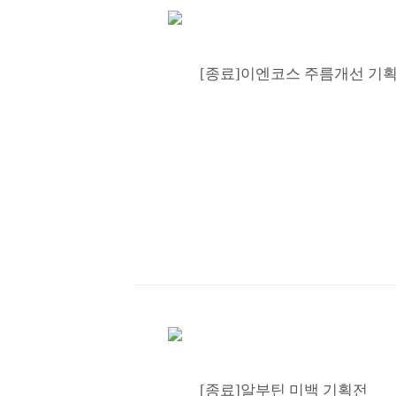
[종료]이엔코스 주름개선 기
[종료]알부틴 미백 기획전