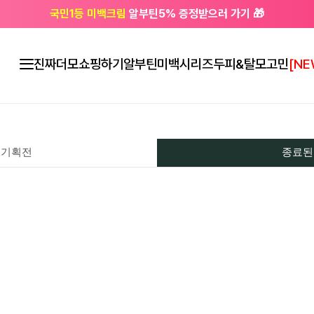
국민1등 미백크림
알부틴5% 증정받으러 가기 🎁
🔔 친구하고
3천원 쿠폰
받으세요
진짜더모
쇼핑하기
알부틴미백시리즈
두피&탈모고민
[NE
 기획전
종료된