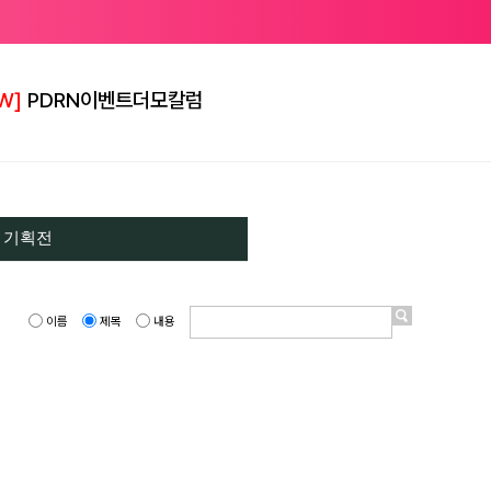
W]
PDRN
이벤트
더모칼럼
 기획전
이름
제목
내용