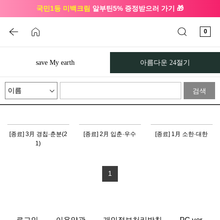
국민1등 미백크림
알부틴5% 증정받으러 가기 🎁
🔔 친구하고
3천원 쿠폰
받으세요
0
save My earth
아름다운 24절기
검색
[종료] 3月 경칩·춘분(2
[종료] 2月 입춘·우수
[종료] 1月 소한·대한
1)
1
로그인
이용약관
개인정보처리방침
PC ver.