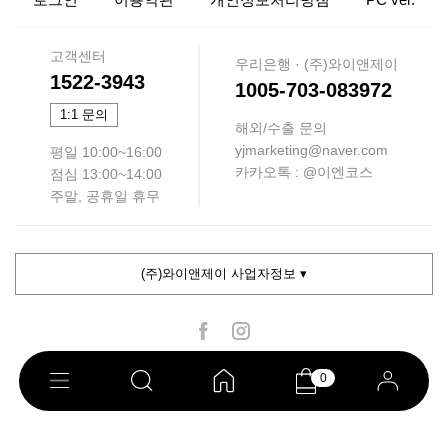
고객센터
우리은행 · (주)와이앤제이
1522-3943
1005-703-083972
1:1 문의
해외/수출 문의
yjmarketing@naver.com
평일 10:00~16:00
카카오톡 : @이엔코스
점심 13:00~14:00
주말, 공휴일 휴무
(주)와이앤제이 사업자정보 ▾
0
COPYRIGHT ⓒ 이엔코스. ALL RIGHTS RESERVED