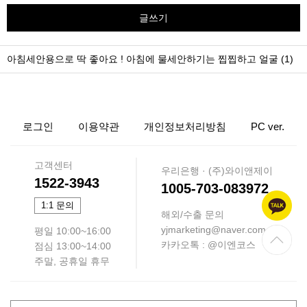
글쓰기
아침세안용으로 딱 좋아요 ! 아침에 물세안하기는 찝찝하고 얼굴 (1)
로그인
이용약관
개인정보처리방침
PC ver.
고객센터
우리은행 · (주)와이앤제이
1522-3943
1005-703-083972
1:1 문의
해외/수출 문의
yjmarketing@naver.com
평일 10:00~16:00
카카오톡 : @이엔코스
점심 13:00~14:00
주말, 공휴일 휴무