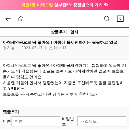
국민1등 미백크림
알부틴5% 증정받으러 가기 🎁
🔔 친구하고
3천원 쿠폰
받으세요
0
상품후기 _임시
아침세안용으로 딱 좋아요 ! 아침에 물세안하기는 찝찝하고 얼굴
정하늘
|
2021-05-17
|
조회수 111
아침세안용으로 딱 좋아요 ! 아침에 물세안하기는 찝찝하고 얼굴에 기
름기도 영 거슬렸는데 소프트 클렌저로 아침세안하면 얼굴이 보들보
들하니 당김도 없어요
처음엔 거품이 안나서 당황했는데 지금은 로션바르듯 얼굴 클렌징하
고 있네요 ~
보들보들 ~~ 세수하고 나면 당기는 피부에 추천이요~
댓글쓰기
비밀번
이름
호