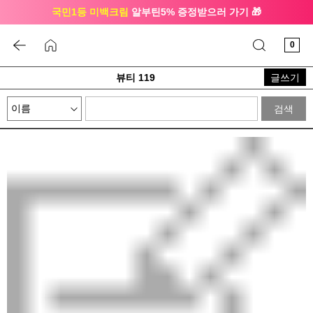
국민1등 미백크림
알부틴5% 증정받으러 가기 🎁
🔔 친구하고
3천원 쿠폰
받으세요
0
뷰티 119
글쓰기
검색