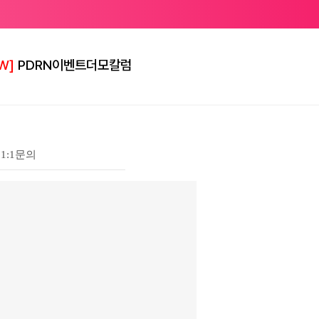
W]
PDRN
이벤트
더모칼럼
1:1문의