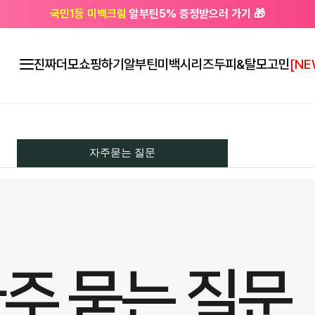
국민1등 미백크림
알부틴5% 증정받으러 가기 🎁
🔔 친구하고
3천원 쿠폰
받으세요
진짜더모
쇼핑하기
알부틴미백시리즈
두피&탈모고민
[NE
자주묻는 질문