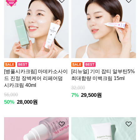
[병풀시카크림] 마데카소사이
[리뉴얼] 기미 잡티 알부틴5%
드 진정 장벽케어 리페어덤
최대함량 미백크림 15ml
시카크림 40ml
32,000
56,000
7%
29,500원
50%
28,000원