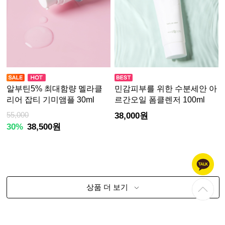
알부틴5% 최대함량 멜라클
민감피부를 위한 수분세안 아
리어 잡티 기미앰플 30ml
르간오일 폼클렌저 100ml
55,000
38,000원
30%
38,500원
상품 더 보기