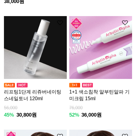
38,000원
리프팅1단계 리쥬버네이팅
1+1 색소침착 알부틴알파 기
스네일토너 120ml
미크림 15ml
56,000
76,000
45%
30,800원
52%
36,000원