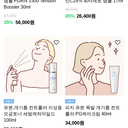
앰플 PDRN 1500 Tension
민C24% 워터제로 앰플 17ml
Booster 30ml
48,000
87,000
45%
26,400원
35%
56,000원
유분,개기름 컨트롤러 지성용
피지 유분 폭발 개기름 컨트
모공토너 세범캐처마일드
롤러 PG케어크림 40ml
100ml
34,000원