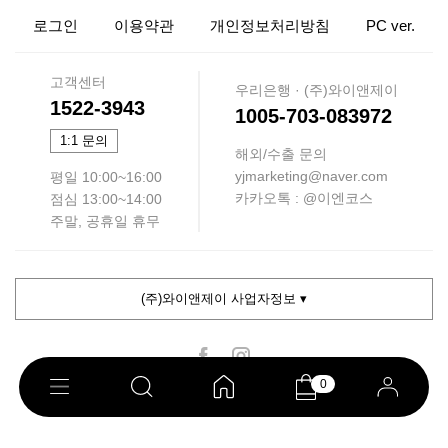
로그인
이용약관
개인정보처리방침
PC ver.
고객센터
우리은행 · (주)와이앤제이
1522-3943
1005-703-083972
1:1 문의
해외/수출 문의
yjmarketing@naver.com
평일 10:00~16:00
카카오톡 : @이엔코스
점심 13:00~14:00
주말, 공휴일 휴무
(주)와이앤제이 사업자정보 ▾
0
COPYRIGHT ⓒ 이엔코스. ALL RIGHTS RESERVED