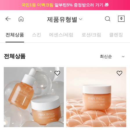
국민1등 미백크림
알부틴5% 증정받으러 가기 🎁
🔔 친구하고
3천원 쿠폰
받으세요
제품유형별
0
전체상품
스킨
에센스/세럼
로션/크림
클렌징
전체상품