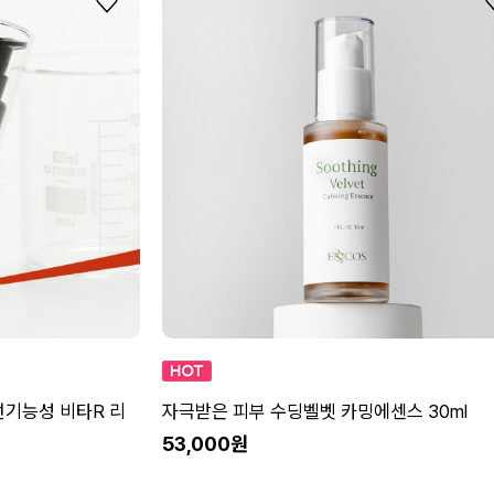
선기능성 비타R 리
자극받은 피부 수딩벨벳 카밍에센스 30ml
53,000원