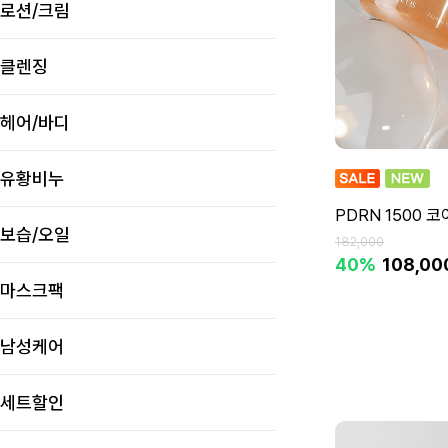
로션/크림
클렌징
헤어/바디
유황비누
PDRN 1500 
보습/오일
182,000
40%
108,0
마스크팩
남성케어
세트할인