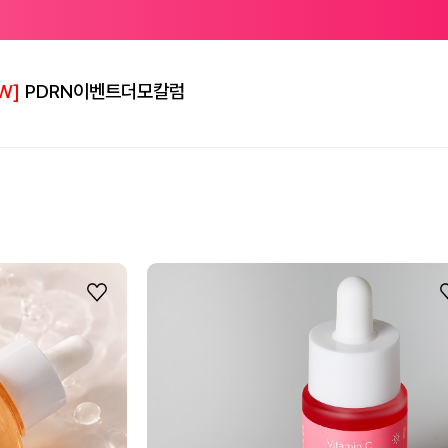
W]
PDRN
이벤트
더모칼럼