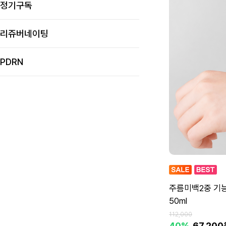
정기구독
리쥬버네이팅
PDRN
주름미백2중 기
50ml
112,000
40%
67,200