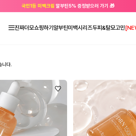
국민1등 미백크림
알부틴5% 증정받으러 가기 🎁
🔔 친구하고
3천원 쿠폰
받으세요
진짜더모
쇼핑하기
알부틴미백시리즈
두피&탈모고민
[NE
습니다.