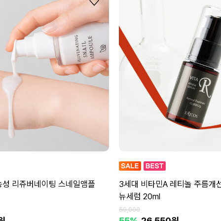
능성 리쥬버네이팅 스네일앰플
3세대 비타민A 레티놀 주름개
뉴세럼 20ml
59,000
원
55%
26,550원