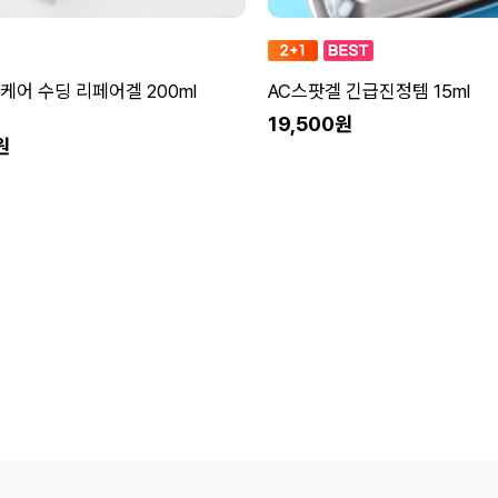
케어 수딩 리페어겔 200ml
AC스팟겔 긴급진정템 15ml
19,500원
원