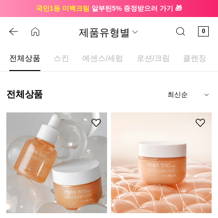
국민1등 미백크림
알부틴5% 증정받으러 가기 🎁
🔔 친구하고
3천원 쿠폰
받으세요
제품유형별
0
전체상품
스킨
에센스/세럼
로션/크림
클렌징
전체상품