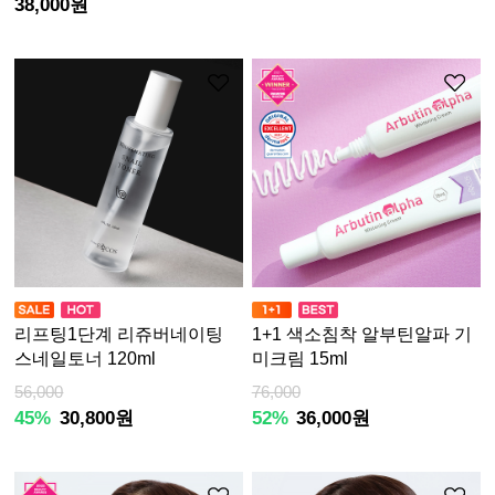
38,000원
리프팅1단계 리쥬버네이팅
1+1 색소침착 알부틴알파 기
스네일토너 120ml
미크림 15ml
56,000
76,000
45%
30,800원
52%
36,000원