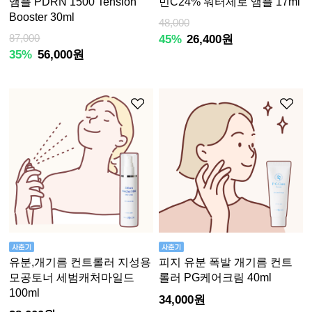
앰플 PDRN 1500 Tension
민C24% 워터제로 앰플 17ml
Booster 30ml
48,000
87,000
45%
26,400원
35%
56,000원
유분,개기름 컨트롤러 지성용
피지 유분 폭발 개기름 컨트
모공토너 세범캐처마일드
롤러 PG케어크림 40ml
100ml
34,000원