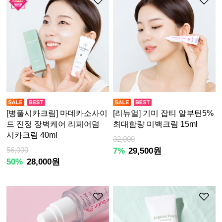
[병풀시카크림] 마데카소사이
[리뉴얼] 기미 잡티 알부틴5%
드 진정 장벽케어 리페어덤
최대함량 미백크림 15ml
시카크림 40ml
32,000
56,000
7%
29,500원
50%
28,000원