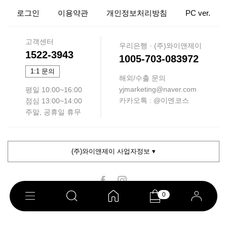
로그인
이용약관
개인정보처리방침
PC ver.
고객센터
우리은행 · (주)와이앤제이
1522-3943
1005-703-083972
1:1 문의
해외/수출 문의
yjmarketing@naver.com
평일 10:00~16:00
카카오톡 : @이엔코스
점심 13:00~14:00
주말, 공휴일 휴무
(주)와이앤제이 사업자정보 ▾
0
COPYRIGHT ⓒ 이엔코스. ALL RIGHTS RESERVED