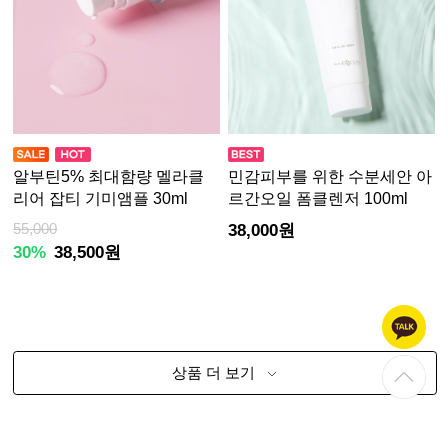
알부틴5% 최대함량 멜라클
민감피부를 위한 수분세안 아
리어 잡티 기미앰플 30ml
르간오일 폼클렌저 100ml
55,000
38,000원
30%
38,500원
상품 더 보기