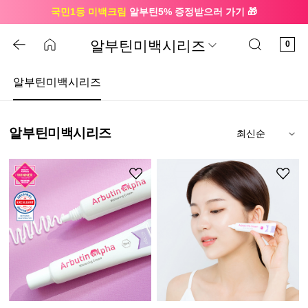
국민1등 미백크림
알부틴5% 증정받으러 가기 🎁
🔔 친구하고
3천원 쿠폰
받으세요
알부틴미백시리즈
0
알부틴미백시리즈
알부틴미백시리즈