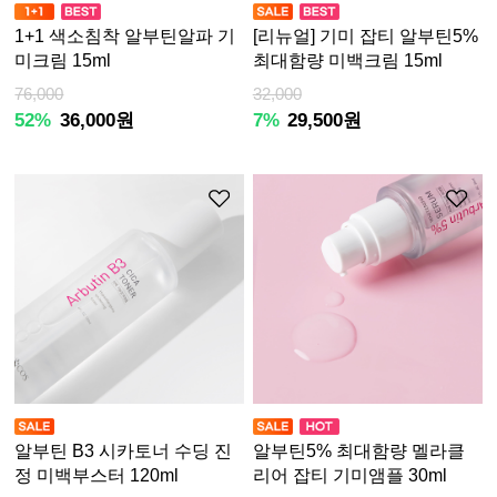
1+1 색소침착 알부틴알파 기
[리뉴얼] 기미 잡티 알부틴5%
미크림 15ml
최대함량 미백크림 15ml
76,000
32,000
52%
36,000원
7%
29,500원
알부틴 B3 시카토너 수딩 진
알부틴5% 최대함량 멜라클
정 미백부스터 120ml
리어 잡티 기미앰플 30ml