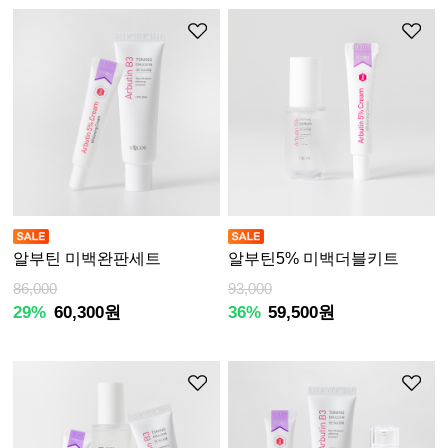
알부틴 미백완판세트
알부틴5% 미백더블키트
86,000
93,000
29%
60,300원
36%
59,500원