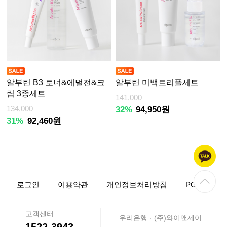
알부틴 B3 토너&에멀전&크
알부틴 미백트리플세트
림 3종세트
141,000
134,000
32%
94,950원
31%
92,460원
로그인
이용약관
개인정보처리방침
PC ver.
고객센터
우리은행 · (주)와이앤제이
1522-3943