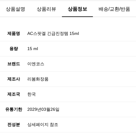
상품설명
상품리뷰
상품정보
배송/교환/반품
제품명
AC스팟겔 긴급진정템 15ml
용량
15 ml
브랜드
이엔코스
제조사
리봄화장품
제조국
한국
유통기한
2029년03월26일
전성분
상세페이지 참조