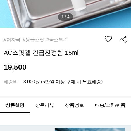
1
/
4
#저자극 #응급스팟 #국소부위
AC스팟겔 긴급진정템 15ml
19,500
배송비
3,000원 (5만원 이상 구매 시 무료배송)
상품설명
상품리뷰
상품정보
배송/교환/반품