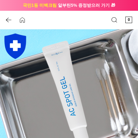
국민1등 미백크림
알부틴5% 증정받으러 가기 🎁
🔔 친구하고
3천원 쿠폰
받으세요
0