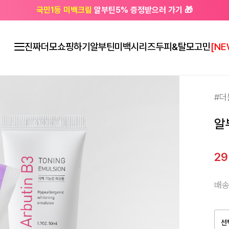
국민1등 미백크림
알부틴5% 증정받으러 가기 🎁
🔔 친구하고
3천원 쿠폰
받으세요
진짜더모
쇼핑하기
알부틴미백시리즈
두피&탈모고민
[NE
#더
알
2
배