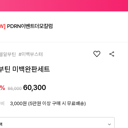
W]
PDRN
이벤트
더모칼럼
블알부틴 #미백부스터
부틴 미백완판세트
60,300
9%
86,000
송비
3,000원 (5만원 이상 구매 시 무료배송)