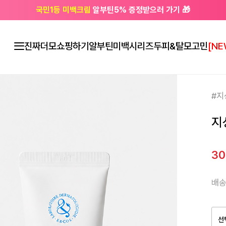
국민1등 미백크림
알부틴5% 증정받으러 가기 🎁
🔔 친구하고
3천원 쿠폰
받으세요
진짜더모
쇼핑하기
알부틴미백시리즈
두피&탈모고민
[NE
#지
지
3
배