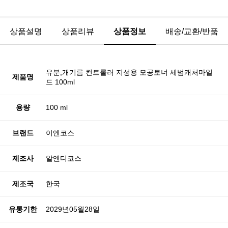
상품설명
상품리뷰
상품정보
배송/교환/반품
유분,개기름 컨트롤러 지성용 모공토너 세범캐처마일
제품명
드 100ml
용량
100 ml
브랜드
이엔코스
제조사
알앤디코스
제조국
한국
유통기한
2029년05월28일