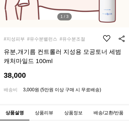
1
/
3
#지성피부 #유수분밸런스 #유수분조절
유분,개기름 컨트롤러 지성용 모공토너 세범
캐처마일드 100ml
38,000
배송비
3,000원 (5만원 이상 구매 시 무료배송)
상품설명
상품리뷰
상품정보
배송/교환/반품