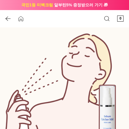
국민1등 미백크림
알부틴5% 증정받으러 가기 🎁
🔔 친구하고
3천원 쿠폰
받으세요
0