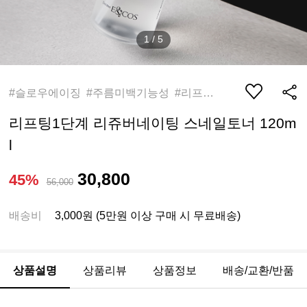
1
/
5
#슬로우에이징 #주름미백기능성 #리프팅토너
리프팅1단계 리쥬버네이팅 스네일토너 120m
l
30,800
45%
56,000
배송비
3,000원 (5만원 이상 구매 시 무료배송)
상품설명
상품리뷰
상품정보
배송/교환/반품