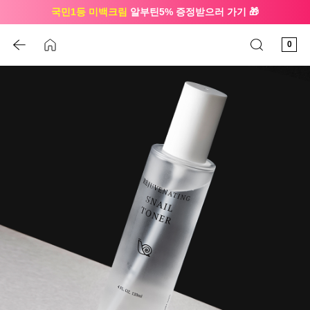
국민1등 미백크림
알부틴5% 증정받으러 가기 🎁
🔔 친구하고
3천원 쿠폰
받으세요
0