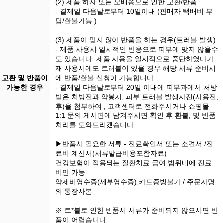
(2) 제품 하자 또는 오배송으로 인한 교환/반품
- 결제일 다음날로부터 10일이내 (판매자 택배비 부
담/환불가능 )
(3) 제품이 맞지 않아 반품을 하는 경우(트러블 발생)
- 제품 사용시 일시적인 반응으로 피부에 맞지 않을수
도 있습니다. 제품 사용을 일시적으로 중단하였다가
재 사용시에도 트러블이 있을 경우 해당 서류 준비시
교환 및 반품이
에 반품/환불 신청이 가능합니다.
가능한 경우
- 결제일 다음날로부터 20일 이내에 피부과에서 처방
받은 처방전과 약봉지, 피부 트러블 발생사진(사용전,
후)을 첨부하여 , 고객센터로 전화주시거나 쇼핑몰
1:1 문의 게시판에 남겨주시면 확인 후 환불, 및 반품
처리를 도와드리겠습니다.
▶반품시 필요한 서류 - 진료확인서 또는 소견서 /진
료비 계산서(서류발급비용포함자료)
건강보험이 적용되는 질환치료 급여 범위내에 진료
비만 가능
약제비영수증(세부영수증),카드증빙불가 / 주문자명
의 통장사본
※ 트*블로 인한 반품시 서류가 준비되지 않으시면 반
품이 어렵습니다.