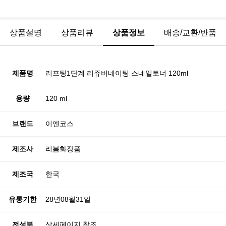
상품설명
상품리뷰
상품정보
배송/교환/반품
제품명
리프팅1단계 리쥬버네이팅 스네일토너 120ml
용량
120 ml
브랜드
이엔코스
제조사
리봄화장품
제조국
한국
유통기한
28년08월31일
전성분
상세페이지 참조