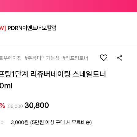
W]
PDRN
이벤트
더모칼럼
로우에이징 #주름미백기능성 #리프팅토너
프팅1단계 리쥬버네이팅 스네일토너
0ml
30,800
5%
56,000
송비
3,000원 (5만원 이상 구매 시 무료배송)