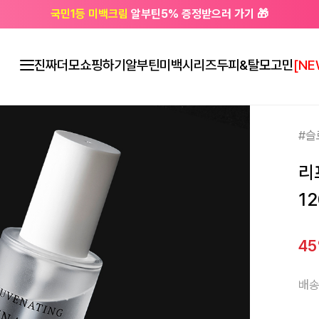
국민1등 미백크림
알부틴5% 증정받으러 가기 🎁
🔔 친구하고
3천원 쿠폰
받으세요
진짜더모
쇼핑하기
알부틴미백시리즈
두피&탈모고민
[NE
#슬
리
12
4
배