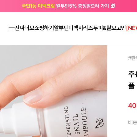
국민1등 미백크림
알부틴5% 증정받으러 가기 🎁
🔔 친구하고
3천원 쿠폰
받으세요
진짜더모
쇼핑하기
알부틴미백시리즈
두피&탈모고민
[NE
#탄
주
플 
4
배