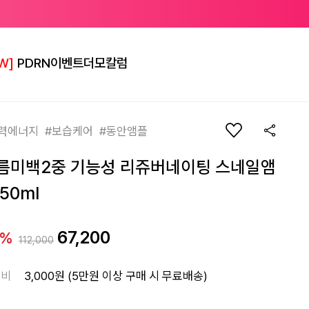
W]
PDRN
이벤트
더모칼럼
력에너지 #보습케어 #동안앰플
름미백2중 기능성 리쥬버네이팅 스네일앰
50ml
67,200
0%
112,000
송비
3,000원 (5만원 이상 구매 시 무료배송)