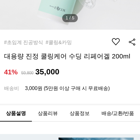
1
/
5
#초임계 진공방식 #쿨링&카밍
대용량 진정 쿨링케어 수딩 리페어겔 200ml
35,000
41%
59,800
배송비
3,000원 (5만원 이상 구매 시 무료배송)
상품설명
상품리뷰
상품정보
배송/교환/반품