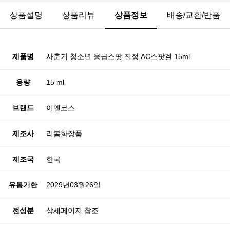
상품설명
상품리뷰
상품정보
배송/교환/반품
제품명
사춘기 청소년 응급스팟 진정 AC스팟겔 15ml
용량
15 ml
브랜드
이엔코스
제조사
리봄화장품
제조국
한국
유통기한
2029년03월26일
전성분
상세페이지 참조