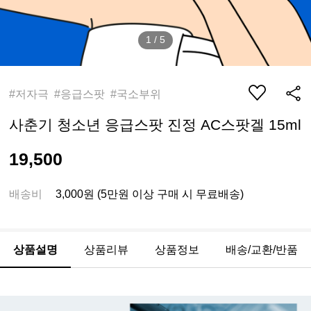
1
/
5
#저자극 #응급스팟 #국소부위
사춘기 청소년 응급스팟 진정 AC스팟겔 15ml
19,500
배송비
3,000원 (5만원 이상 구매 시 무료배송)
상품설명
상품리뷰
상품정보
배송/교환/반품