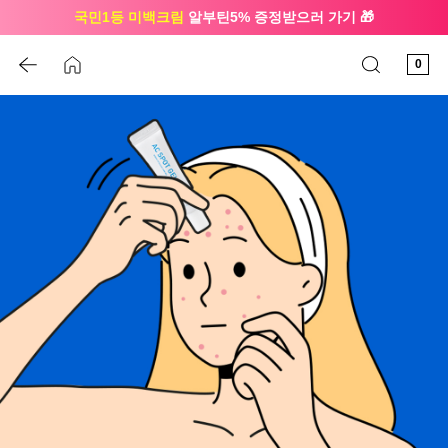
국민1등 미백크림
알부틴5% 증정받으러 가기 🎁
🔔 친구하고
3천원 쿠폰
받으세요
0