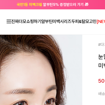
국민1등 미백크림
알부틴5% 증정받으러 가기 🎁
🔔 친구하고
3천원 쿠폰
받으세요
진짜더모
쇼핑하기
알부틴미백시리즈
두피&탈모고민
[NE
#다
눈
미
5
배