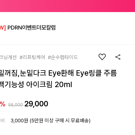
W]
PDRN
이벤트
더모칼럼
크닝개선 #리프팅케어 #순수펩타이드
밑꺼짐,눈밑다크 Eye환해 Eye링클 주름
백기능성 아이크림 20ml
29,000
0%
58,000
송비
3,000원 (5만원 이상 구매 시 무료배송)