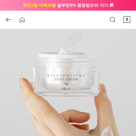
국민1등 미백크림
알부틴5% 증정받으러 가기 🎁
🔔 친구하고
3천원 쿠폰
받으세요
0