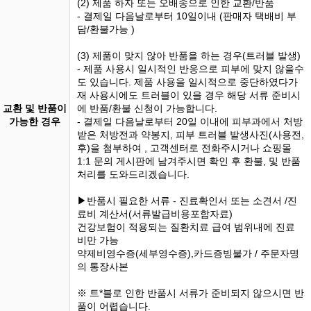
(2) 제품 하자 또는 오배송으로 인한 교환/반품
- 결제일 다음날로부터 10일이내 (판매자 택배비 부
담/환불가능 )
(3) 제품이 맞지 않아 반품을 하는 경우(트러블 발생)
- 제품 사용시 일시적인 반응으로 피부에 맞지 않을수
도 있습니다. 제품 사용을 일시적으로 중단하였다가
재 사용시에도 트러블이 있을 경우 해당 서류 준비시
교환 및 반품이
에 반품/환불 신청이 가능합니다.
가능한 경우
- 결제일 다음날로부터 20일 이내에 피부과에서 처방
받은 처방전과 약봉지, 피부 트러블 발생사진(사용전,
후)을 첨부하여 , 고객센터로 전화주시거나 쇼핑몰
1:1 문의 게시판에 남겨주시면 확인 후 환불, 및 반품
처리를 도와드리겠습니다.
▶반품시 필요한 서류 - 진료확인서 또는 소견서 /진
료비 계산서(서류발급비용포함자료)
건강보험이 적용되는 질환치료 급여 범위내에 진료
비만 가능
약제비영수증(세부영수증),카드증빙불가 / 주문자명
의 통장사본
※ 트*블로 인한 반품시 서류가 준비되지 않으시면 반
품이 어렵습니다.