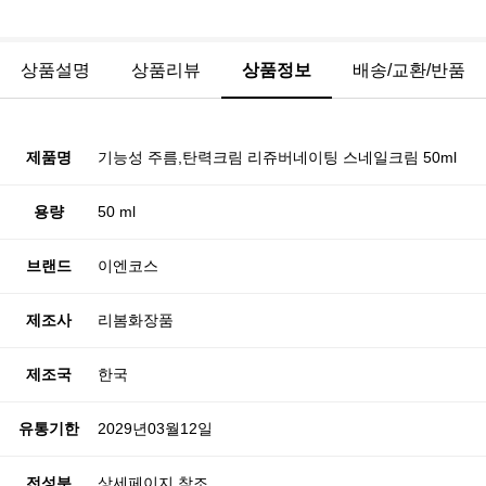
상품설명
상품리뷰
상품정보
배송/교환/반품
제품명
기능성 주름,탄력크림 리쥬버네이팅 스네일크림 50ml
용량
50 ml
브랜드
이엔코스
제조사
리봄화장품
제조국
한국
유통기한
2029년03월12일
전성분
상세페이지 참조