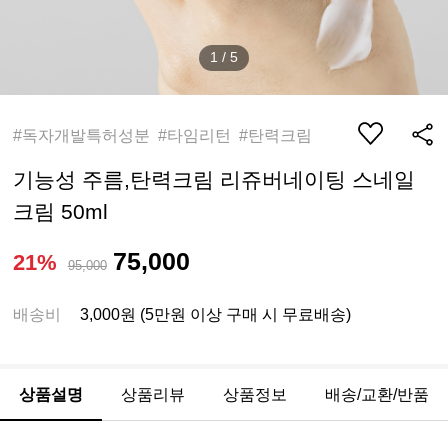
1
/
5
#독자개발특허성분 #타임리턴 #탄력크림
기능성 주름,탄력크림 리쥬버네이팅 스네일
크림 50ml
75,000
21%
95,000
배송비
3,000원 (5만원 이상 구매 시 무료배송)
상품설명
상품리뷰
상품정보
배송/교환/반품