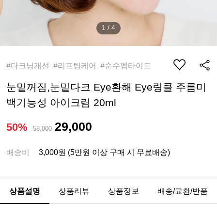
1
/
4
#다크닝개선 #리프팅케어 #순수펩타이드
눈밑꺼짐,눈밑다크 Eye환해 Eye링클 주름미
백기능성 아이크림 20ml
29,000
50%
58,000
배송비
3,000원 (5만원 이상 구매 시 무료배송)
상품설명
상품리뷰
상품정보
배송/교환/반품