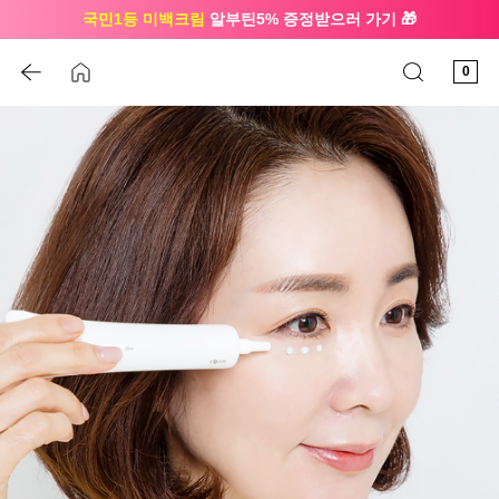
국민1등 미백크림
알부틴5% 증정받으러 가기 🎁
🔔 친구하고
3천원 쿠폰
받으세요
0