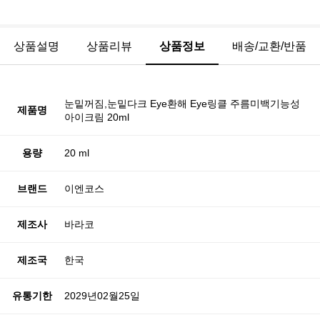
상품설명
상품리뷰
상품정보
배송/교환/반품
눈밑꺼짐,눈밑다크 Eye환해 Eye링클 주름미백기능성
제품명
아이크림 20ml
용량
20 ml
브랜드
이엔코스
제조사
바라코
제조국
한국
유통기한
2029년02월25일