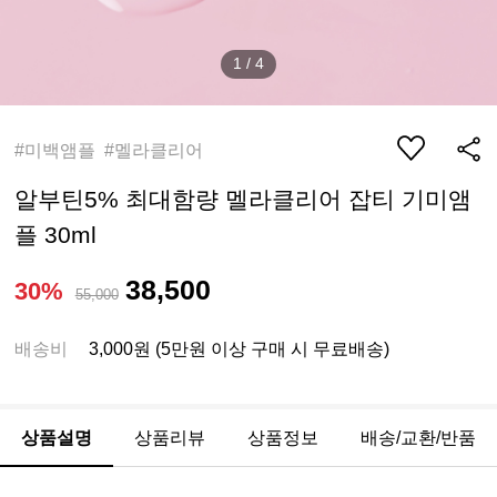
1
/
4
#미백앰플 #멜라클리어
알부틴5% 최대함량 멜라클리어 잡티 기미앰
플 30ml
38,500
30%
55,000
배송비
3,000원 (5만원 이상 구매 시 무료배송)
상품설명
상품리뷰
상품정보
배송/교환/반품