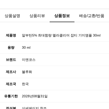
상품설명
상품리뷰
상품정보
배송/교환/반품
제품명
알부틴5% 최대함량 멜라클리어 잡티 기미앰플 30ml
용량
30 ml
브랜드
이엔코스
제조사
블루화
제조국
한국
유통기한
2028년08월31일
전성분
상세페이지 참조