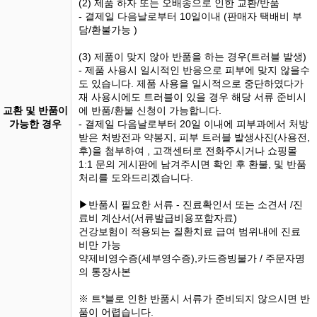
(2) 제품 하자 또는 오배송으로 인한 교환/반품
- 결제일 다음날로부터 10일이내 (판매자 택배비 부
담/환불가능 )
(3) 제품이 맞지 않아 반품을 하는 경우(트러블 발생)
- 제품 사용시 일시적인 반응으로 피부에 맞지 않을수
도 있습니다. 제품 사용을 일시적으로 중단하였다가
재 사용시에도 트러블이 있을 경우 해당 서류 준비시
교환 및 반품이
에 반품/환불 신청이 가능합니다.
가능한 경우
- 결제일 다음날로부터 20일 이내에 피부과에서 처방
받은 처방전과 약봉지, 피부 트러블 발생사진(사용전,
후)을 첨부하여 , 고객센터로 전화주시거나 쇼핑몰
1:1 문의 게시판에 남겨주시면 확인 후 환불, 및 반품
처리를 도와드리겠습니다.
▶반품시 필요한 서류 - 진료확인서 또는 소견서 /진
료비 계산서(서류발급비용포함자료)
건강보험이 적용되는 질환치료 급여 범위내에 진료
비만 가능
약제비영수증(세부영수증),카드증빙불가 / 주문자명
의 통장사본
※ 트*블로 인한 반품시 서류가 준비되지 않으시면 반
품이 어렵습니다.