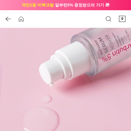
국민1등 미백크림
알부틴5% 증정받으러 가기 🎁
🔔 친구하고
3천원 쿠폰
받으세요
0