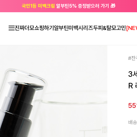
국민1등 미백크림
알부틴5% 증정받으러 가기 🎁
🔔 친구하고
3천원 쿠폰
받으세요
진짜더모
쇼핑하기
알부틴미백시리즈
두피&탈모고민
[NE
#잔
3
R
5
배