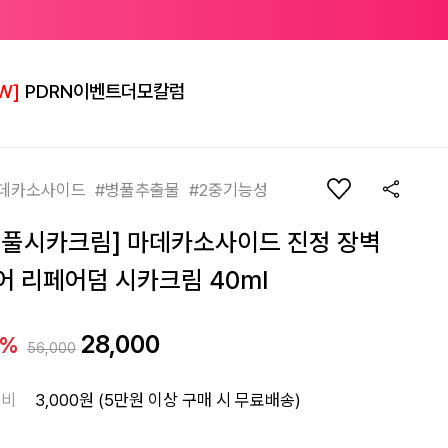
W]
PDRN
이벤트
더모칼럼
데카소사이드 #병풀추출물 #2중기능성
병풀시카크림] 마데카소사이드 진정 장벽
어 리페어덤 시카크림 40ml
28,000
0%
56,000
송비
3,000원 (5만원 이상 구매 시 무료배송)