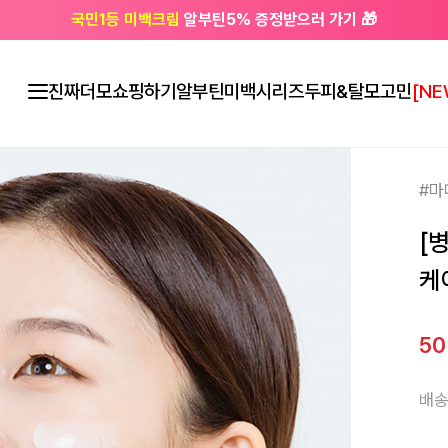
국민1등 미백크림
알부틴5% 증정받으러 가기 🎁
🔔 친구하고
3천원 쿠폰
받으세요
진짜더모
쇼핑하기
알부틴미백시리즈
두피&탈모고민
[NE
#마
[
케
5
배