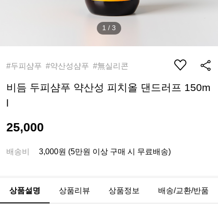
1
/
3
#두피샴푸 #약산성샴푸 #無실리콘
비듬 두피샴푸 약산성 피치올 댄드러프 150m
l
25,000
배송비
3,000원 (5만원 이상 구매 시 무료배송)
상품설명
상품리뷰
상품정보
배송/교환/반품