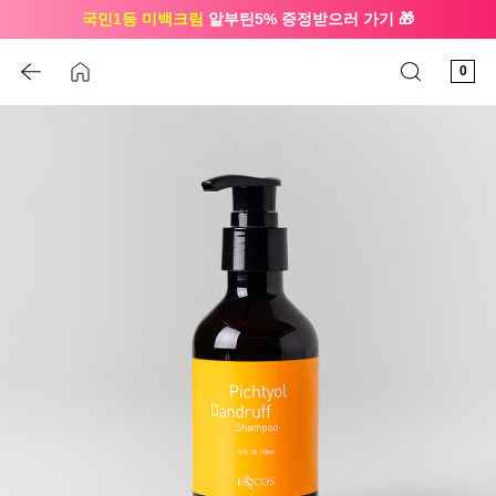
국민1등 미백크림
알부틴5% 증정받으러 가기 🎁
🔔 친구하고
3천원 쿠폰
받으세요
0