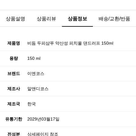
상품설명
상품리뷰
상품정보
배송/교환/반품
제품명
비듬 두피샴푸 약산성 피치올 댄드러프 150ml
용량
150 ml
브랜드
이엔코스
제조사
알앤디코스
제조국
한국
유통기한
2029년03월17일
전성분
상세페이지 참조