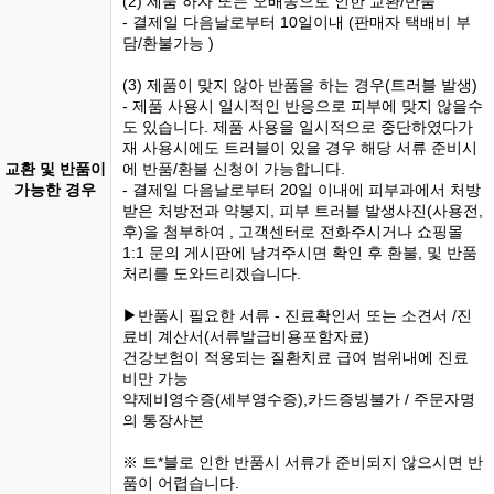
(2) 제품 하자 또는 오배송으로 인한 교환/반품
- 결제일 다음날로부터 10일이내 (판매자 택배비 부
담/환불가능 )
(3) 제품이 맞지 않아 반품을 하는 경우(트러블 발생)
- 제품 사용시 일시적인 반응으로 피부에 맞지 않을수
도 있습니다. 제품 사용을 일시적으로 중단하였다가
재 사용시에도 트러블이 있을 경우 해당 서류 준비시
교환 및 반품이
에 반품/환불 신청이 가능합니다.
가능한 경우
- 결제일 다음날로부터 20일 이내에 피부과에서 처방
받은 처방전과 약봉지, 피부 트러블 발생사진(사용전,
후)을 첨부하여 , 고객센터로 전화주시거나 쇼핑몰
1:1 문의 게시판에 남겨주시면 확인 후 환불, 및 반품
처리를 도와드리겠습니다.
▶반품시 필요한 서류 - 진료확인서 또는 소견서 /진
료비 계산서(서류발급비용포함자료)
건강보험이 적용되는 질환치료 급여 범위내에 진료
비만 가능
약제비영수증(세부영수증),카드증빙불가 / 주문자명
의 통장사본
※ 트*블로 인한 반품시 서류가 준비되지 않으시면 반
품이 어렵습니다.