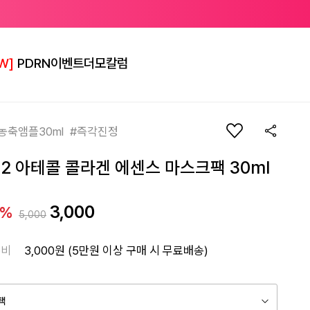
W]
PDRN
이벤트
더모칼럼
농축앰플30ml #즉각진정
+2 아테콜 콜라겐 에센스 마스크팩 30ml
3,000
0%
5,000
송비
3,000원 (5만원 이상 구매 시 무료배송)