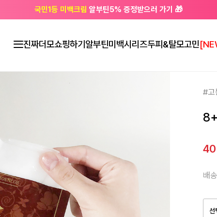
국민1등 미백크림
알부틴5% 증정받으러 가기 🎁
🔔 친구하고
3천원 쿠폰
받으세요
진짜더모
쇼핑하기
알부틴미백시리즈
두피&탈모고민
[NE
#고
8
4
배