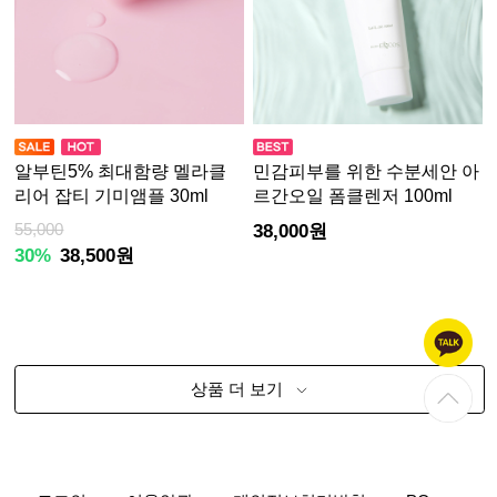
알부틴5% 최대함량 멜라클
민감피부를 위한 수분세안 아
리어 잡티 기미앰플 30ml
르간오일 폼클렌저 100ml
55,000
38,000원
30%
38,500원
상품 더 보기