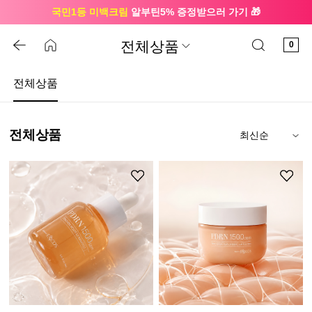
국민1등 미백크림
알부틴5% 증정받으러 가기 🎁
🔔 친구하고
3천원 쿠폰
받으세요
전체상품
0
전체상품
전체상품