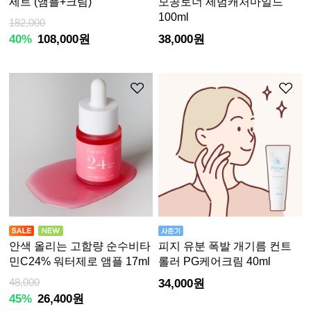
세트 (앰플+크림)
모공토너 세범캐처마일드
100ml
182,000
40%
108,000원
38,000원
안색 올리는 고함량 순수비타
피지 유분 폭발 개기름 컨트
민C24% 워터제로 앰플 17ml
롤러 PG케어크림 40ml
48,000
34,000원
45%
26,400원