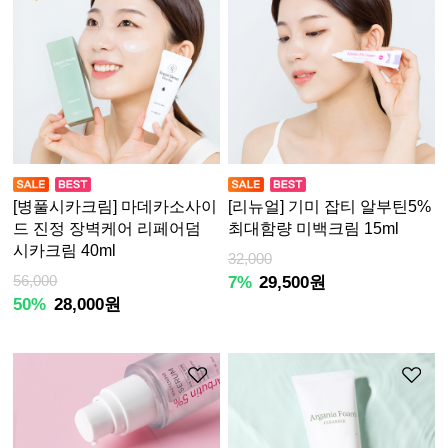
[병풀시카크림] 마데카소사이
[리뉴얼] 기미 잡티 알부틴5%
드 진정 장벽케어 리페어덤
최대함량 미백크림 15ml
시카크림 40ml
32,000
56,000
7%
29,500원
50%
28,000원