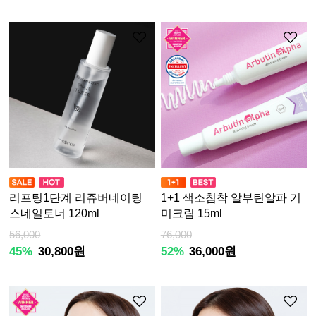
리프팅1단계 리쥬버네이팅
1+1 색소침착 알부틴알파 기
스네일토너 120ml
미크림 15ml
56,000
76,000
45%
30,800원
52%
36,000원