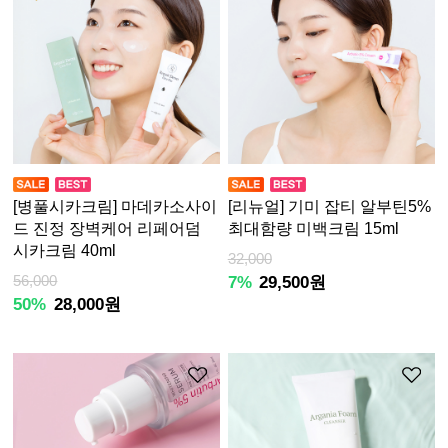
[병풀시카크림] 마데카소사이
[리뉴얼] 기미 잡티 알부틴5%
드 진정 장벽케어 리페어덤
최대함량 미백크림 15ml
시카크림 40ml
32,000
56,000
7%
29,500원
50%
28,000원