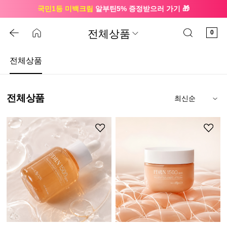
국민1등 미백크림
알부틴5% 증정받으러 가기 🎁
🔔 친구하고
3천원 쿠폰
받으세요
전체상품
0
전체상품
전체상품