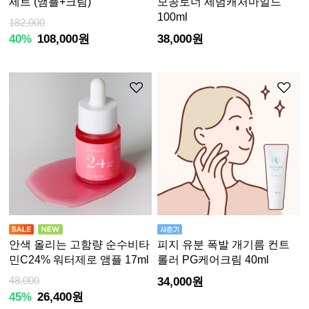
세트 (앰플+크림)
모공토너 세범캐처마일드
100ml
182,000
40%
108,000원
38,000원
안색 올리는 고함량 순수비타
피지 유분 폭발 개기름 컨트
민C24% 워터제로 앰플 17ml
롤러 PG케어크림 40ml
48,000
34,000원
45%
26,400원