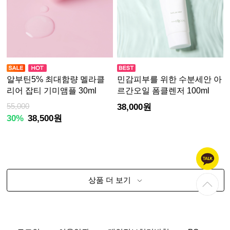
알부틴5% 최대함량 멜라클
민감피부를 위한 수분세안 아
리어 잡티 기미앰플 30ml
르간오일 폼클렌저 100ml
55,000
38,000원
30%
38,500원
상품 더 보기