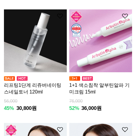
리프팅1단계 리쥬버네이팅
1+1 색소침착 알부틴알파 기
스네일토너 120ml
미크림 15ml
56,000
76,000
45%
30,800원
52%
36,000원