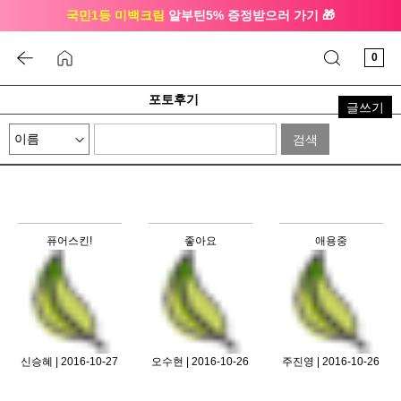
국민1등 미백크림
알부틴5% 증정받으러 가기 🎁
🔔 친구하고
3천원 쿠폰
받으세요
0
포토후기
글쓰기
검색
퓨어스킨!
좋아요
애용중
신승혜 | 2016-10-27
오수현 | 2016-10-26
주진영 | 2016-10-26