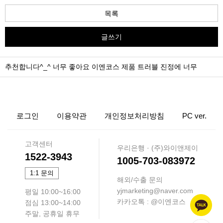
목록
글쓰기
추천합니다^_^ 너무 좋아요 이엔코스 제품 트러블 진정에 너무
로그인
이용약관
개인정보처리방침
PC ver.
고객센터
우리은행 · (주)와이앤제이
1522-3943
1005-703-083972
1:1 문의
해외/수출 문의
yjmarketing@naver.com
평일 10:00~16:00
카카오톡 : @이엔코스
점심 13:00~14:00
주말, 공휴일 휴무