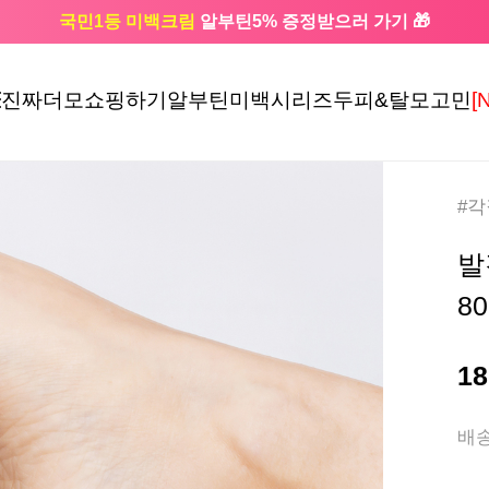
국민1등 미백크림
알부틴5% 증정받으러 가기 🎁
🔔 친구하고
3천원 쿠폰
받으세요
진짜더모
쇼핑하기
알부틴미백시리즈
두피&탈모고민
[
#
발
80
18
배