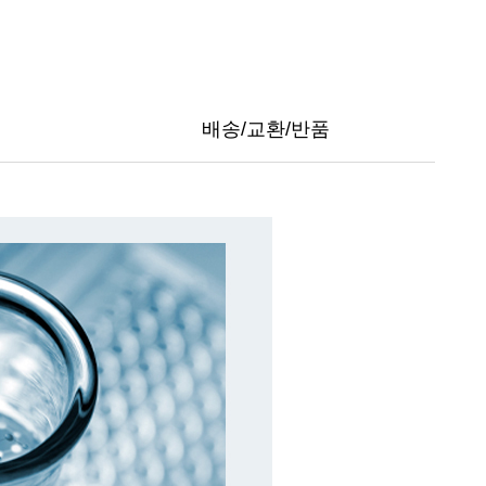
트
페이포인트 적립 혜택 2배 UP!
배송/교환/반품