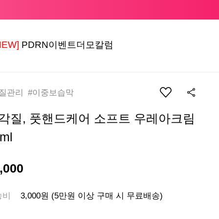
NEW]
PDRN
이벤트
더모칼럼
각질관리 #이중보습막
각질, 풋핸드케어 소프트 우레아크림
ml
,000
송비
3,000원 (5만원 이상 구매 시 무료배송)