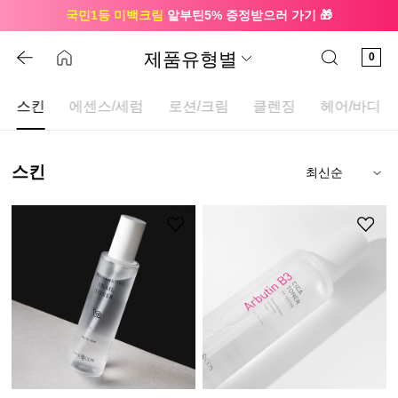
국민1등 미백크림
알부틴5% 증정받으러 가기 🎁
🔔 친구하고
3천원 쿠폰
받으세요
제품유형별
0
스킨
에센스/세럼
로션/크림
클렌징
헤어/바디
스킨