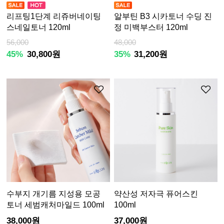
리프팅1단계 리쥬버네이팅
알부틴 B3 시카토너 수딩 진
스네일토너 120ml
정 미백부스터 120ml
56,000
48,000
45%
30,800원
35%
31,200원
수부지 개기름 지성용 모공
약산성 저자극 퓨어스킨
토너 세범캐처마일드 100ml
100ml
38,000원
37,000원