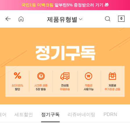
국민1등 미백크림
알부틴5% 증정받으러 가기 🎁
🔔 친구하고
3천원 쿠폰
받으세요
제품유형별
0
케어
세트할인
정기구독
리쥬버네이팅
PDRN